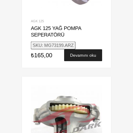
AGK 125
AGK 125 YAĞ POMPA
SEPERATÖRÜ
SKU: MG73199.ARZ
₺
165,00
Devamını oku