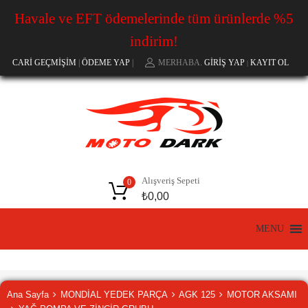
Havale ve EFT ödemelerinde tüm ürünlerde %5
indirim!
CARİ GEÇMİŞİM
|
ÖDEME YAP
|
MERHABA.
GIRIŞ YAP
KAYIT OL
|
Alışveriş Sepeti
0
₺
0,00
İçeriğe
MENU
geç
Ana Sayfa
MONDİAL YEDEK PARÇA
AGK 125
MOTOR AKSAMI