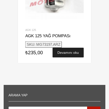
AGK 125
AGK 125 YAĞ POMPASı
SKU: MG73197.ARZ
₺
235,00
Devamını oku
ARAMA YAP
Products search